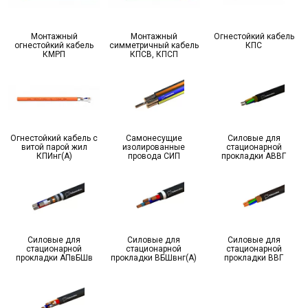
Монтажный
Монтажный
Огнестойкий кабель
огнестойкий кабель
симмeтричный кабель
КПС
КМРП
КПСВ, КПСП
Огнестойкий кабель с
Самонесущие
Силовые для
витой парой жил
изолированные
стационарной
КПИнг(А)
провода СИП
прокладки АВВГ
Силовые для
Силовые для
Силовые для
стационарной
стационарной
стационарной
прокладки АПвБШв
прокладки ВБШвнг(А)
прокладки ВВГ