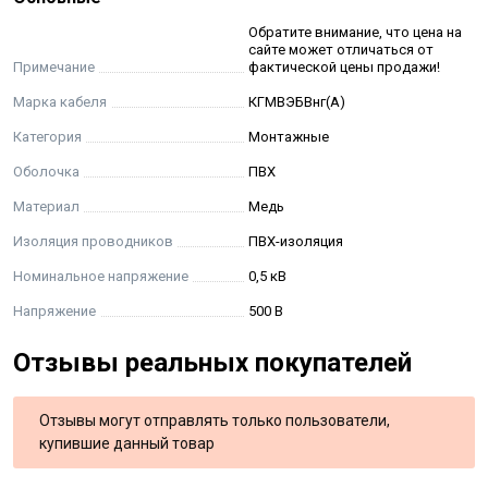
категории
А
.
Обратите внимание, что цена на
сайте может отличаться от
Срок службы кабелей при соблюдении потребителем
Примечание
фактической цены продажи!
условий транспортирования, хранения, прокладки
Марка кабеля
КГМВЭБВнг(А)
(монтажа) и эксплуатации, указанных в настоящих
технических условиях, не менее 20 лет. Срок службы
Категория
Монтажные
исчисляется с даты изготовления кабелей.
Оболочка
ПВХ
Материал
Медь
Относительная влажность воздуха при температуре до
+ 35 °С до 98 %
Изоляция проводников
ПВХ-изоляция
Номинальное напряжение
0,5 кВ
Строительная длина кабеля не менее 150 м
Напряжение
500 В
Отзывы реальных покупателей
Отзывы могут отправлять только пользователи,
купившие данный товар