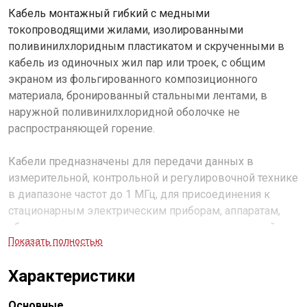
Кабель монтажный гибкий с медными
токопроводящими жилами, изолированными
поливинилхлоридным пластикатом и скрученными в
кабель из одиночных жил пар или троек, с общим
экраном из фольгированного композиционного
материала, бронированный стальными лентами, в
наружной поливинилхлоридной оболочке не
распространяющей горение.
Кабели предназначены для передачи данных в
измерительной, контрольной и регулировочной технике
в диапазоне частот до 1 МГц, для присоединения к
стационарным электрическим приборам, аппаратам,
сборкам электрических распределительных устройств
Показать полностью
на напряжение 500 В переменного тока частотой 50 Гц
или постоянного тока 750 В. Не распространяют горение
Характеристики
при одиночной прокладке, с индексом
«нг(А)»
не
распространяют горение при групповой прокладке по
Основные