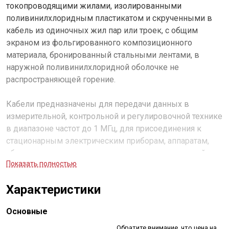
токопроводящими жилами, изолированными
поливинилхлоридным пластикатом и скрученными в
кабель из одиночных жил пар или троек, с общим
экраном из фольгированного композиционного
материала, бронированный стальными лентами, в
наружной поливинилхлоридной оболочке не
распространяющей горение.
Кабели предназначены для передачи данных в
измерительной, контрольной и регулировочной технике
в диапазоне частот до 1 МГц, для присоединения к
стационарным электрическим приборам, аппаратам,
сборкам электрических распределительных устройств
Показать полностью
на напряжение 500 В переменного тока частотой 50 Гц
или постоянного тока 750 В. Не распространяют горение
Характеристики
при одиночной прокладке, с индексом
«нг(А)»
не
распространяют горение при групповой прокладке по
Основные
категории
А
.
Обратите внимание, что цена на