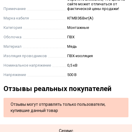
сайте может отличаться от
Срок службы кабелей при соблюдении потребителем
Примечание
фактической цены продажи!
условий транспортирования, хранения, прокладки
Марка кабеля
КГМВЭБВнг(А)
(монтажа) и эксплуатации, указанных в настоящих
технических условиях, не менее 20 лет. Срок службы
Категория
Монтажные
исчисляется с даты изготовления кабелей.
Оболочка
ПВХ
Материал
Медь
Относительная влажность воздуха при температуре до
+ 35 °С до 98 %
Изоляция проводников
ПВХ-изоляция
Номинальное напряжение
0,5 кВ
Строительная длина кабеля не менее 150 м
Напряжение
500 В
Отзывы реальных покупателей
Отзывы могут отправлять только пользователи,
купившие данный товар
Сервис