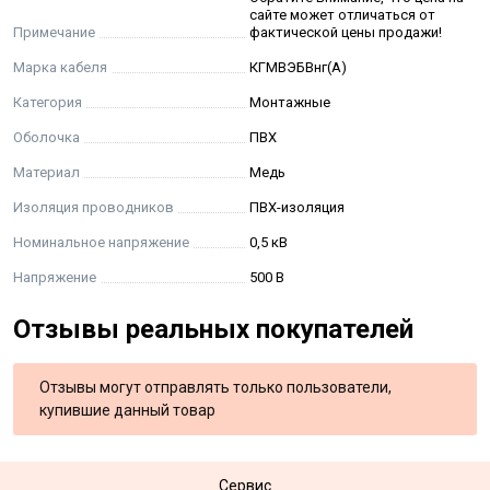
сайте может отличаться от
Срок службы кабелей при соблюдении потребителем
Примечание
фактической цены продажи!
условий транспортирования, хранения, прокладки
Марка кабеля
КГМВЭБВнг(А)
(монтажа) и эксплуатации, указанных в настоящих
технических условиях, не менее 20 лет. Срок службы
Категория
Монтажные
исчисляется с даты изготовления кабелей.
Оболочка
ПВХ
Материал
Медь
Относительная влажность воздуха при температуре до
+ 35 °С до 98 %
Изоляция проводников
ПВХ-изоляция
Номинальное напряжение
0,5 кВ
Строительная длина кабеля не менее 150 м
Напряжение
500 В
Отзывы реальных покупателей
Отзывы могут отправлять только пользователи,
купившие данный товар
Сервис