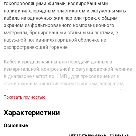
токопроводящими жилами, изолированными
поливинилхлоридным пластикатом и скрученными в
кабель из одиночных жил пар или троек, с общим
экраном из фольгированного композиционного
материала, бронированный стальными лентами, в
наружной поливинилхлоридной оболочке не
распространяющей горение.
Кабели предназначены для передачи данных в
измерительной, контрольной и регулировочной технике
в диапазоне частот до 1 МГц, для присоединения к
стационарным электрическим приборам, аппаратам,
сборкам электрических распределительных устройств
Показать полностью
на напряжение 500 В переменного тока частотой 50 Гц
или постоянного тока 750 В. Не распространяют горение
Характеристики
при одиночной прокладке, с индексом
«нг(А)»
не
распространяют горение при групповой прокладке по
Основные
категории
А
.
Обратите внимание, что цена на