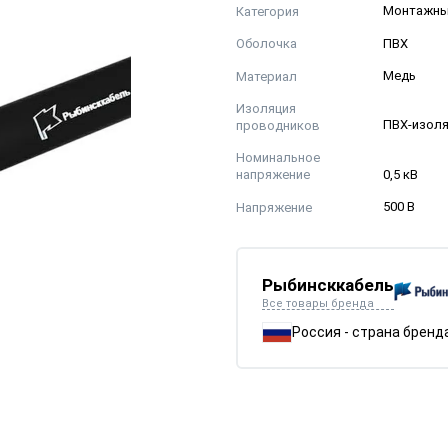
Категория
Монтажн
Оболочка
ПВХ
Материал
Медь
Изоляция
проводников
ПВХ-изол
Номинальное
напряжение
0,5 кВ
Напряжение
500 В
Рыбинсккабель
Все товары бренда
Россия - страна бренд