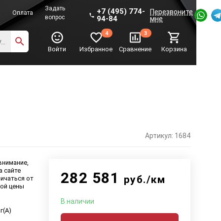
Задать
+7 (495) 774-
Перезвоните
а
Оплата
вопрос
94-84
мне
4
3
Войти
Избранное
Сравнение
Корзина
Артикул: 1684
внимание,
а сайте
282 581
руб./км
ичаться от
ой цены
В наличии
г(А)