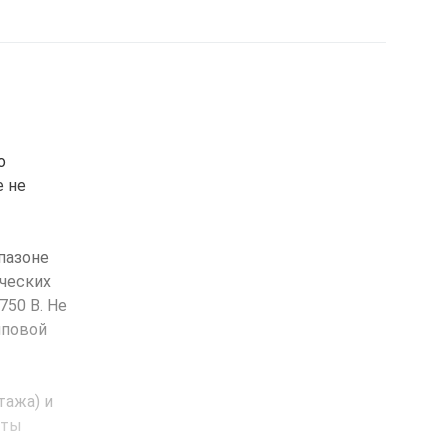
о
е не
пазоне
ических
750 В. Не
пповой
тажа) и
аты