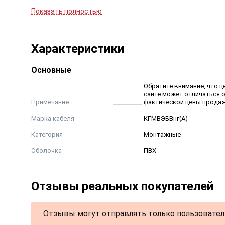
изготовления кабелей.
Показать полностью
Относительная влажность воздуха при температуре
Характеристики
Строительная длина кабеля не менее 150 м
Основные
Обратите внимание, что ц
сайте может отличаться 
Примечание
фактической цены продаж
Марка кабеля
КГМВЭБВнг(А)
Категория
Монтажные
Оболочка
ПВХ
Отзывы реальных покупателей
Отзывы могут отправлять только пользовател