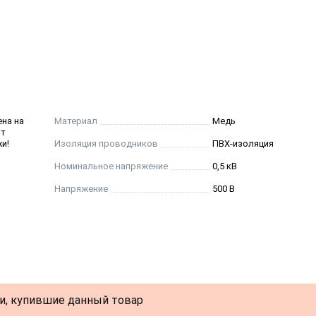
 до + 35 °С до 98 %
ена на
Материал
Медь
от
и!
Изоляция проводников
ПВХ-изоляция
Номинальное напряжение
0,5 кВ
Напряжение
500 В
и, купившие данный товар