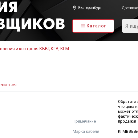
Екатеринбург
Доставк
Каталог
вления и контроля КВВГ, КГВ, КГМ
елиться
Обратите 
что цена н
может отл
фактическ
Примечание
продажи!
Марка кабеля
КГМВЭБВн