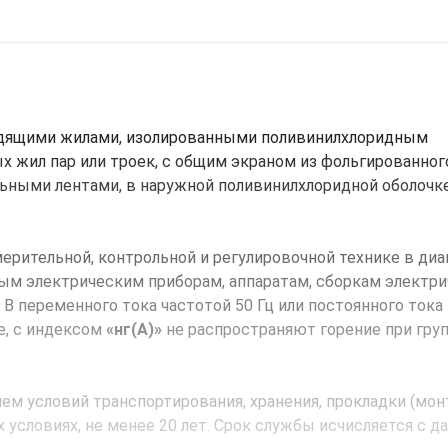
дящими жилами, изолированными поливинилхлоридным
х жил пар или троек, с общим экраном из фольгированног
ьными лентами, в наружной поливинилхлоридной оболочк
ерительной, контрольной и регулировочной технике в диа
ным электрическим приборам, аппаратам, сборкам электр
 переменного тока частотой 50 Гц или постоянного тока 
е, с индексом
«нг(А)»
не распространяют горение при гру
м условий транспортирования, хранения, прокладки (мон
 условиях, не менее 20 лет. Срок службы исчисляется с д