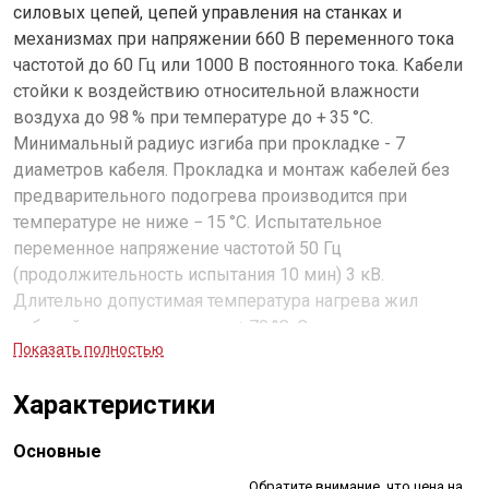
силовых цепей, цепей управления на станках и
механизмах при напряжении 660 В переменного тока
частотой до 60 Гц или 1000 В постоянного тока. Кабели
стойки к воздействию относительной влажности
воздуха до 98 % при температуре до + 35 °С.
Минимальный радиус изгиба при прокладке - 7
диаметров кабеля. Прокладка и монтаж кабелей без
предварительного подогрева производится при
температуре не ниже − 15 °С. Испытательное
переменное напряжение частотой 50 Гц
(продолжительность испытания 10 мин) 3 кВ.
Длительно допустимая температура нагрева жил
кабелей при эксплуатации + 70 °С. Строительная длина
Показать полностью
не менее 100 м.
Характеристики
Основные
Обратите внимание, что цена на