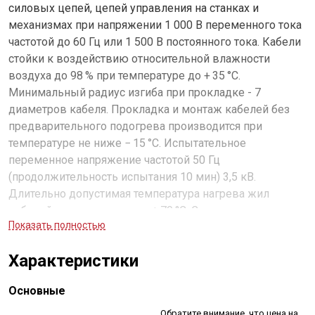
силовых цепей, цепей управления на станках и
механизмах при напряжении 1 000 В переменного тока
частотой до 60 Гц или 1 500 В постоянного тока. Кабели
стойки к воздействию относительной влажности
воздуха до 98 % при температуре до + 35 °С.
Минимальный радиус изгиба при прокладке - 7
диаметров кабеля. Прокладка и монтаж кабелей без
предварительного подогрева производится при
температуре не ниже − 15 °С. Испытательное
переменное напряжение частотой 50 Гц
(продолжительность испытания 10 мин) 3,5 кВ.
Длительно допустимая температура нагрева жил
кабелей при эксплуатации + 70 °С. Строительная длина
Показать полностью
не менее 100 м.
Характеристики
Основные
Обратите внимание, что цена на