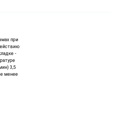
змах при
здействию
ладке -
ературе
ин) 3,5
не менее