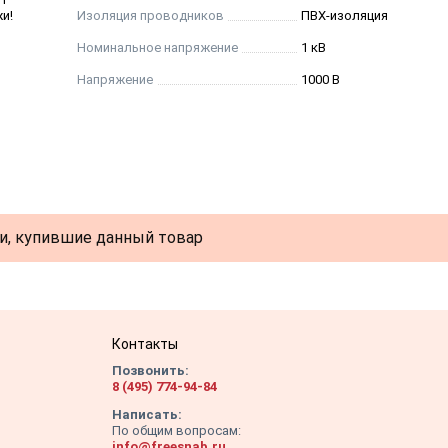
и!
Изоляция проводников
ПВХ-изоляция
Номинальное напряжение
1 кВ
Напряжение
1000 В
и, купившие данный товар
Контакты
Позвонить:
8 (495) 774-94-84
Написать:
По общим вопросам:
info@freesnab.ru