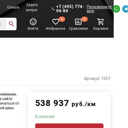
Задать
+7 (495) 774-
Перезвоните
а
Оплата
вопрос
94-84
мне
4
3
Войти
Избранное
Сравнение
Корзина
Артикул: 1557
внимание,
а сайте
538 937
руб./км
ичаться от
ой цены
В наличии