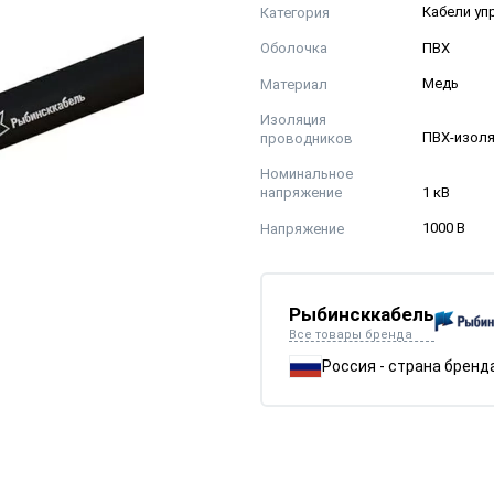
Категория
Кабели уп
Оболочка
ПВХ
Материал
Медь
Изоляция
проводников
ПВХ-изол
Номинальное
напряжение
1 кВ
Напряжение
1000 В
Рыбинсккабель
Все товары бренда
Россия - страна бренд