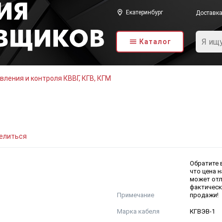
Екатеринбург
Доставк
Каталог
вления и контроля КВВГ, КГВ, КГМ
елиться
Обратите 
что цена н
может отл
фактическ
Примечание
продажи!
Марка кабеля
КГВЭВ-1