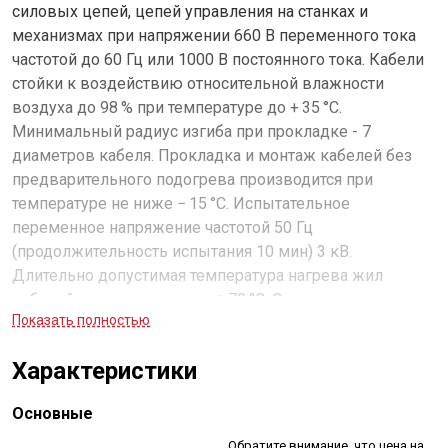
силовых цепей, цепей управления на станках и
механизмах при напряжении 660 В переменного тока
частотой до 60 Гц или 1000 В постоянного тока. Кабели
стойки к воздействию относительной влажности
воздуха до 98 % при температуре до + 35 °С.
Минимальный радиус изгиба при прокладке - 7
диаметров кабеля. Прокладка и монтаж кабелей без
предварительного подогрева производится при
температуре не ниже − 15 °С. Испытательное
переменное напряжение частотой 50 Гц
(продолжительность испытания 10 мин) 3 кВ.
Длительно допустимая температура нагрева жил
кабелей при эксплуатации + 70 °С. Строительная длина
Показать полностью
не менее 100 м.
Характеристики
Основные
Обратите внимание, что цена на