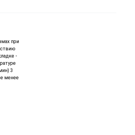
змах при
ействию
ладке -
ературе
мин) 3
не менее