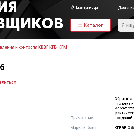
Екатеринбург
Доставк
Каталог
вления и контроля КВВГ, КГВ, КГМ
66
елиться
Обратите 
что цена н
может отл
фактическ
Примечание
продажи!
Марка кабеля
КГВЭВ-0.6