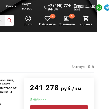
Задать
+7 (495) 774-
Перезвоните
а
Оплата
вопрос
94-84
мне
4
3
Войти
Избранное
Сравнение
Корзина
Артикул: 1518
внимание,
а сайте
241 278
руб./км
ичаться от
ой цены
В наличии
6