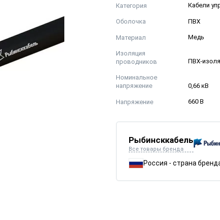
Категория
Кабели уп
Оболочка
ПВХ
Материал
Медь
Изоляция
проводников
ПВХ-изол
Номинальное
напряжение
0,66 кВ
Напряжение
660 В
Рыбинсккабель
Все товары бренда
Россия - страна бренд