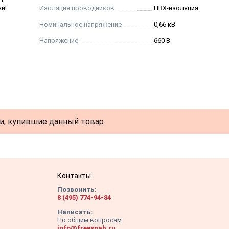
и!
Изоляция проводников
ПВХ-изоляция
Номинальное напряжение
0,66 кВ
Напряжение
660 В
и, купившие данный товар
Контакты
Позвонить:
8 (495) 774-94-84
Написать:
По общим вопросам:
info@freesnab.ru