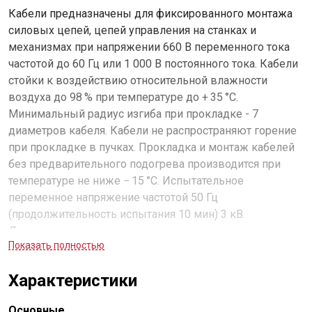
Кабели предназначены для фиксированного монтажа
силовых цепей, цепей управления на станках и
механизмах при напряжении 660 В переменного тока
частотой до 60 Гц или 1 000 В постоянного тока. Кабели
стойки к воздействию относительной влажности
воздуха до 98 % при температуре до + 35 °С.
Минимальный радиус изгиба при прокладке - 7
диаметров кабеля. Кабели не распространяют горение
при прокладке в пучках. Прокладка и монтаж кабелей
без предварительного подогрева производится при
температуре не ниже − 15 °С. Испытательное
переменное напряжение частотой 50 Гц
(продолжительность испытания 10 мин) 3 кВ.
Длительно допустимая температура нагрева жил
Показать полностью
кабелей при эксплуатации + 70 °С. Строительная длина
не менее 100 м.
Характеристики
Основные