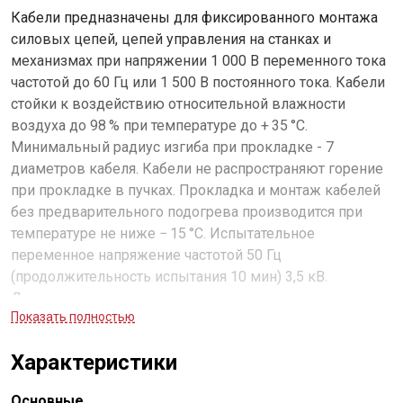
Кабели предназначены для фиксированного монтажа
силовых цепей, цепей управления на станках и
механизмах при напряжении 1 000 В переменного тока
частотой до 60 Гц или 1 500 В постоянного тока. Кабели
стойки к воздействию относительной влажности
воздуха до 98 % при температуре до + 35 °С.
Минимальный радиус изгиба при прокладке - 7
диаметров кабеля. Кабели не распространяют горение
при прокладке в пучках. Прокладка и монтаж кабелей
без предварительного подогрева производится при
температуре не ниже − 15 °С. Испытательное
переменное напряжение частотой 50 Гц
(продолжительность испытания 10 мин) 3,5 кВ.
Длительно допустимая температура нагрева жил
Показать полностью
кабелей при эксплуатации + 70 °С. Строительная длина
не менее 100 м.
Характеристики
Основные