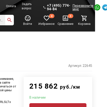
Задать
+7 (495) 774-
Перезвоните
а
Оплата
вопрос
94-84
мне
4
3
Войти
Избранное
Сравнение
Корзина
Артикул: 22645
внимание,
а сайте
215 862
руб./км
ичаться от
ой цены
В наличии
FRLSLTx