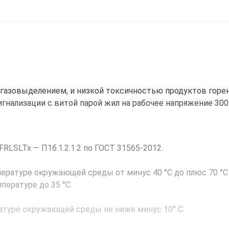
 газовыделением, и низкой токсичностью продуктов горен
гнализации с витой парой жил на рабочее напряжение 300 
RLSLTx — П1б.1.2.1.2 по ГОСТ 31565-2012.
ературе окружающей среды от минус 40 °С до плюс 70 °С
пературе до 35 °С.
атуре окружающей среды не ниже минус 10° С.