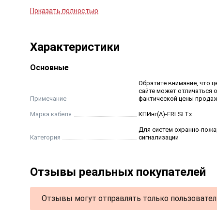
Радиус изгиба при монтаже и эксплуатации долж
Показать полностью
оболочке.
КОНСТРУКЦИЯ:
Характеристики
Токопроводящие жилы:
Основные
однопроволочные из медной мягкой проволоки со
Обратите внимание, что ц
сайте может отличаться 
Изоляция токопроводящих жил:
Примечание
фактической цены продаж
токопроводящие жилы изолированы огнестойкой 
Марка кабеля
КПИнг(А)-FRLSLTx
Для систем охранно-пож
Скрутка:
Категория
сигнализации
две изолированные жилы скручиваются в витую пар
Дополнительный барьер:
Отзывы реальных покупателей
Обмотка «восьмеркой» изолированных жил в вито
Отзывы могут отправлять только пользовател
Экран:
поверх скрученного сердечника накладывается э