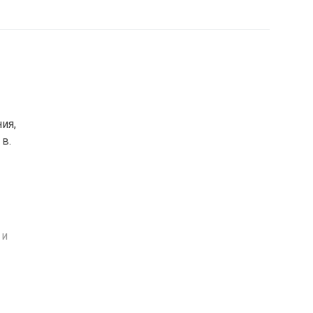
ия,
в.
 и