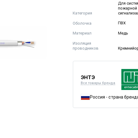
Для систе
пожарной
Категория
сигнализа
Оболочка
ПВХ
Материал
Медь
Изоляция
проводников
Кремнийо
ЭНТЭ
Все товары бренда
Россия - страна бренд