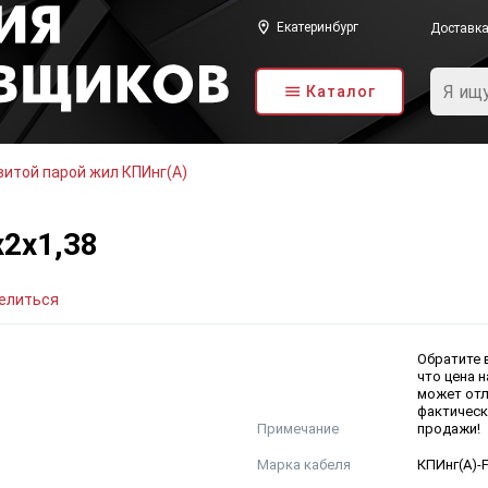
Екатеринбург
Доставк
Каталог
витой парой жил КПИнг(А)
х2х1,38
елиться
Обратите 
что цена н
может отл
фактическ
Примечание
продажи!
Марка кабеля
КПИнг(А)-