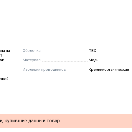
ен быть не менее 10 номинальных наружных диаметров ка
ответствуют классу 1 по ГОСТ 22483-2012.
ена на
Оболочка
ПВХ
от
и!
Материал
Медь
кремнийорганической резиной.
Изоляция проводников
Кремнийорганическая
арной
у, скрученные пары (от 1 до 4) – в пучок.
й паре полиимидной пленкой.
и, купившие данный товар
кран в виде ламинированной алюминиевой фольги, слоем 