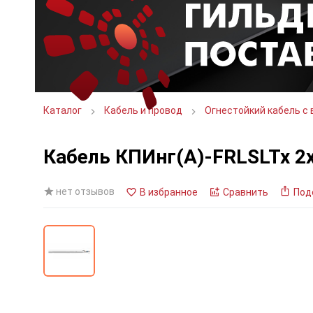
Каталог
Кабель и провод
Огнестойкий кабель с 
Кабель КПИнг(А)-FRLSLTx 2
нет отзывов
В избранное
Сравнить
Под