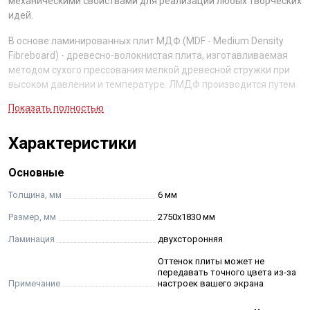
механическими свойствами для реализации любых творческих
идей.
В основе ламинированных плит МДФ (MDF - Medium Density
Fibreboard) - древесно-волокнистая плита, изготавливаемая
методом сухого прессования мелкой древесной стружки при
высоком давлении и температуре. ЛМДФ производится путем
нанесения декоративной бумаги, пропитанной меламиновыми
Показать полностью
смолами, на шлифованную плиту МДФ. Для ламинирования
плиты мы используем декоративную бумагу ведущих мировых
Характеристики
производителей: Shattdecor, Impress, Interprint, Confalonieri,
Slotex.
Основные
Толщина, мм
6 мм
Размер, мм
2750х1830 мм
Ламинация
двухсторонняя
Оттенок плиты может не
передавать точного цвета из-за
Примечание
настроек вашего экрана